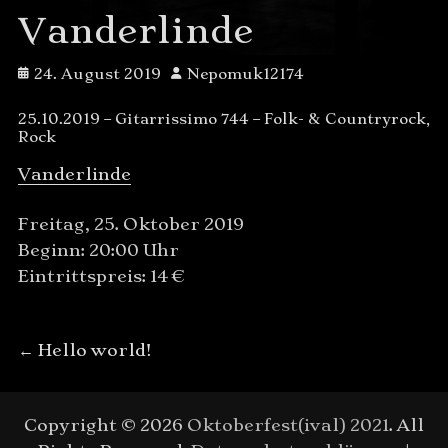
Vanderlinde
Posted
Author
24. August 2019
Nepomuk12174
on
25.10.2019 – Gitarrissimo 744 – Folk- & Countryrock,
Rock
Vanderlinde
Freitag, 25. Oktober 2019
Beginn: 20:00 Uhr
Eintrittspreis: 14 €
Beitragsnavigation
Previous
←
Hello world!
post:
Copyright © 2026
Oktoberfest(ival) 2021
. All